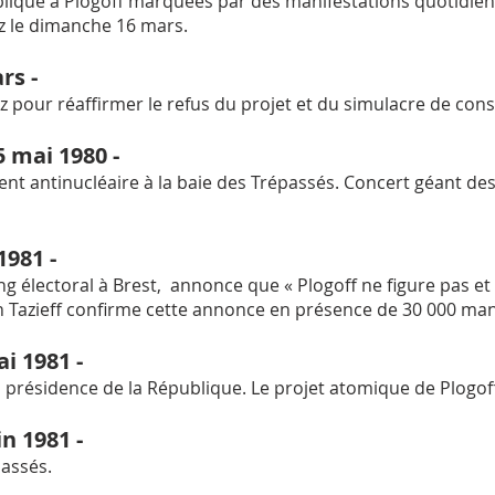
ublique à Plogoff marquées par des manifestations quotidie
z le dimanche 16 mars.
rs -
 pour réaffirmer le refus du projet et du simulacre de cons
25 mai 1980 -
t antinucléaire à la baie des Trépassés. Concert géant de
 1981 -
ng électoral à Brest, annonce que « Plogoff ne figure pas e
un Tazieff confirme cette annonce en présence de 30 000 man
i 1981 -
a présidence de la République. Le projet atomique de Plogof
in 1981 -
passés.