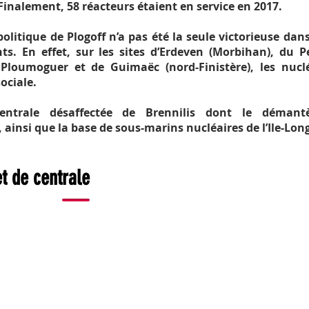
 Finalement, 58 réacteurs étaient en service en 2017.
 politique de Plogoff n’a pas été la seule victorieuse dan
s. En effet, sur les sites d’Erdeven (Morbihan), du Pe
a
e Ploumoguer et de Guimaëc (nord-Finistère), les nucl
ociale.
ntrale désaffectée de Brennilis dont le démant
e
 ainsi que la base de sous-marins nucléaires de l’Ile-Lon
Une
et de centrale