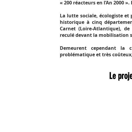
« 200 réacteurs en l’An 2000 ».
La lutte sociale, écologiste et
historique à cinq département
Mémoire de l
Carnet (Loire-Atlantique), d
reculé devant la mobilisation s
lutte
Demeurent cependant la ce
antinucléair
problématique et très coûteux,
de Plogoff - 
centrale à
Le proj
Plogoff ?