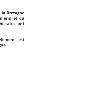
s la Bretagne
llerin et du
éocrates ont
èlement est
gue.